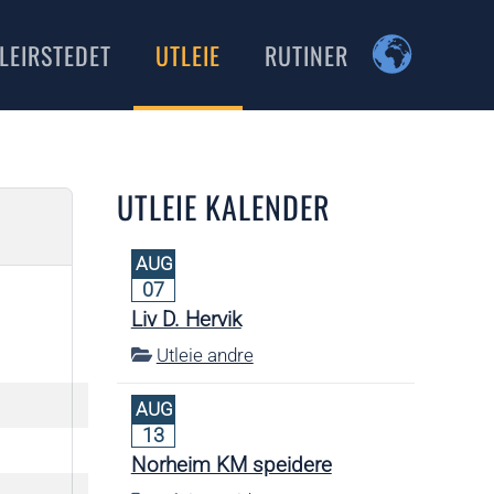
LEIRSTEDET
UTLEIE
RUTINER
UTLEIE KALENDER
AUG
07
Liv D. Hervik
Utleie andre
AUG
13
Norheim KM speidere