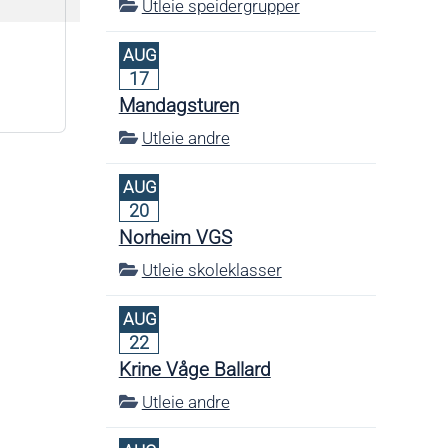
Utleie speidergrupper
AUG
17
Mandagsturen
Utleie andre
AUG
20
Norheim VGS
Utleie skoleklasser
AUG
22
Krine Våge Ballard
Utleie andre