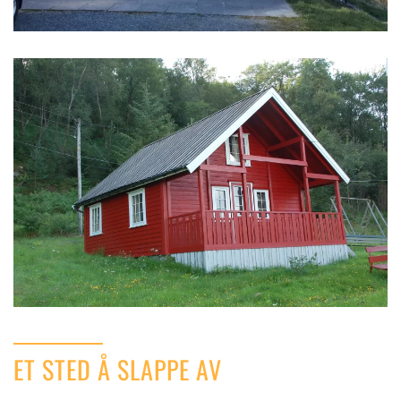
På gamle hytta er det 8 senger i 1 etasje fordelt
på 3 rom.
ET STED Å SLAPPE AV