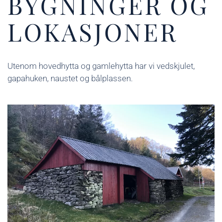
BYGNINGER OG
LOKASJONER
Utenom hovedhytta og gamlehytta har vi vedskjulet,
gapahuken, naustet og bålplassen.
Vedskjulet brukes til å lagre ved og utstyr som
hører til Vigdarheim. Det er installert lys og uttak
for strøm til elektrisk utstyr.