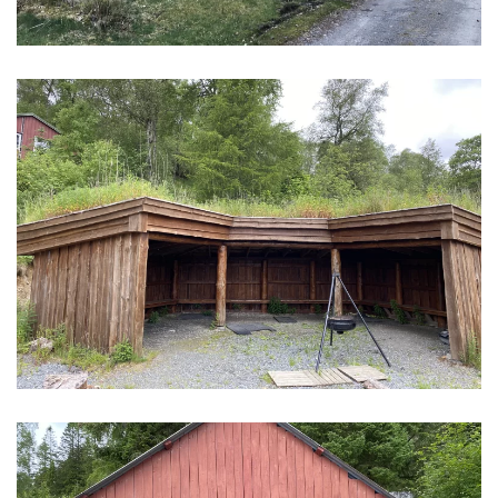
Gapahuken ligger nede ved vatnet og har
sitteplasser under tak. Her er det fint å sitte når
det er regner ute.