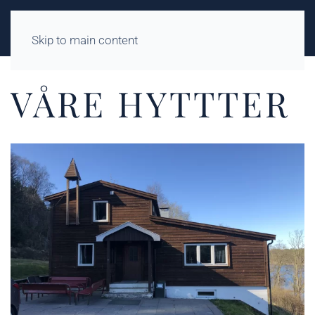
Skip to main content
VÅRE HYTTTER
På hovedhytta er det 2
6 sengeplasser fordelt på
5 rom.