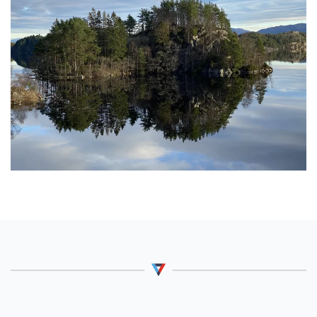
Ute på denne øya er det fint å overnatte under
åpen himmel. Med sine mange store trær er
denne plassen glimrende til bruk av hengekøyer.