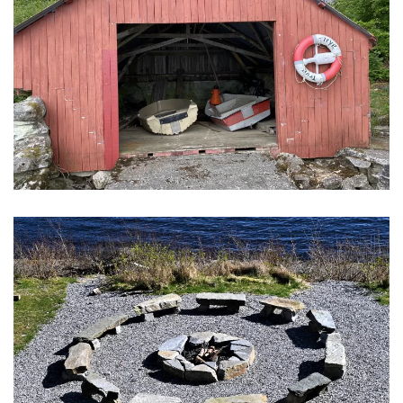
Her finner du leirstedets robåter som kan
benyttes av leietakere.
Vi har en ny bålplass med 11 steinbenker med
plass til 22 personer.