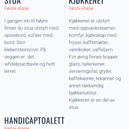
STUA
KJØKKENET
Første etasje
Første etasje
I gangen inn til høyre
Kjøkkenet er utstyrt
finner du stua utstyrt med
med oppvasksteamer,
spisebord, sofaer med
komfyr, kjøleskap med
bord. Stor
fryser, kaffetrakter,
klebersteinsovn. På
vannkoker, vaffeljern.
veggen er det
For øvrig finnes kopper,
whiteboardtavle og hvitt
glass, tallerkener,
lerret.
serveringsfat, gryter,
kaffekanner, tekanner og
annet nødvendig
kjøkkenutstyr.
Kjøkkenet er en del av
stua.
HANDICAPTOALETT
Første etasje