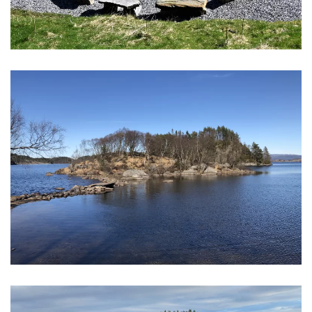
På denne lille øya skal det være en eldre
gravrøys fra steinalderen. Stedet er fint til å
bruke som sted for arrangementer under åpen
himmel.