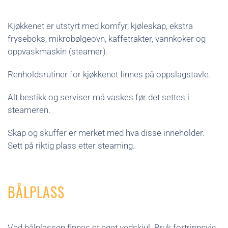
Kjøkkenet er utstyrt med komfyr, kjøleskap, ekstra
fryseboks, mikrobølgeovn, kaffetrakter, vannkoker og
oppvaskmaskin (steamer).
Renholdsrutiner for kjøkkenet finnes på oppslagstavle.
Alt bestikk og serviser må vaskes før det settes i
steameren.
Skap og skuffer er merket med hva disse inneholder.
Sett på riktig plass etter steaming.
BÅLPLASS
Ved bålplassen finnes et eget vedskjul. Bruk fortrinnsvis