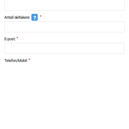
Antall deltakere:
E-post:
Telefon/Mobil:
Ønsket leiedato fra:
Ankomst tidspunkt:
Ønsket leiedato til: