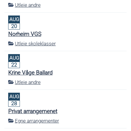
Utleie andre
AUG
20
Norheim VGS
Utleie skoleklasser
AUG
22
Krine Våge Ballard
Utleie andre
AUG
28
Privat arrangemenet
Egne arrangementer