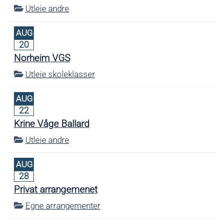
Utleie andre
AUG
20
Norheim VGS
Utleie skoleklasser
AUG
22
Krine Våge Ballard
Utleie andre
AUG
28
Privat arrangemenet
Egne arrangementer