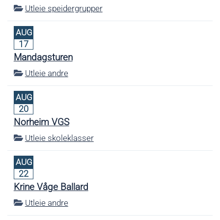
Utleie speidergrupper
AUG
17
Mandagsturen
Utleie andre
AUG
20
Norheim VGS
Utleie skoleklasser
AUG
22
Krine Våge Ballard
Utleie andre