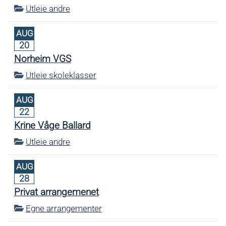
Utleie andre
AUG
20
Norheim VGS
Utleie skoleklasser
AUG
22
Krine Våge Ballard
Utleie andre
AUG
28
Privat arrangemenet
Egne arrangementer