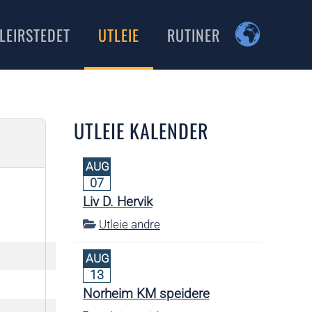
LEIRSTEDET
UTLEIE
RUTINER
UTLEIE KALENDER
AUG
07
Liv D. Hervik
Utleie andre
AUG
13
Norheim KM speidere