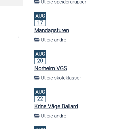
Utleie speidergrupper
AUG
17
Mandagsturen
Utleie andre
AUG
20
Norheim VGS
Utleie skoleklasser
AUG
22
Krine Våge Ballard
Utleie andre