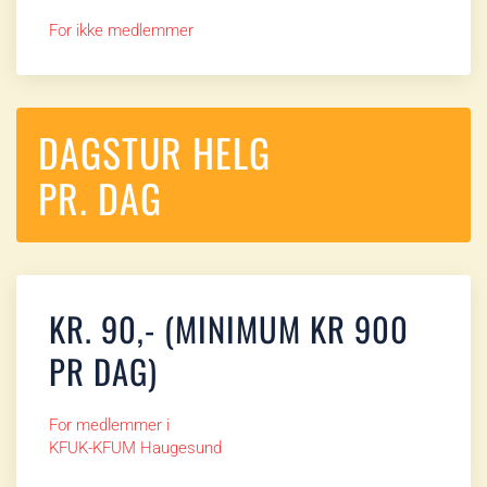
For ikke medlemmer
DAGSTUR HELG
PR. DAG
KR. 90,- (MINIMUM KR 900
PR DAG)
For medlemmer i
KFUK-KFUM Haugesund