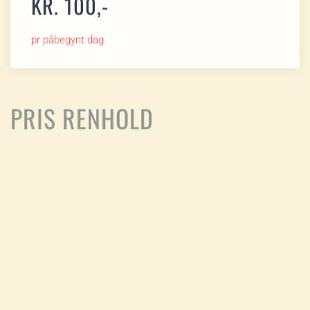
KR. 100,-
pr påbegynt dag
PRIS RENHOLD
DET FORUTSETTES AT LEIETAKERE
RYDDER OG VASKER SELV I
HENHOLD TIL RUTINER OG
OPPSLAG PÅ LEIRSTEDET