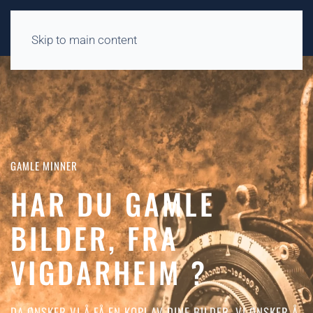
Skip to main content
GAMLE MINNER
HAR DU GAMLE
BILDER,
FRA
VIGDARHEIM ?
DA ØNSKER VI Å FÅ EN KOPI AV DINE BILDER. VI ØNSKER Å