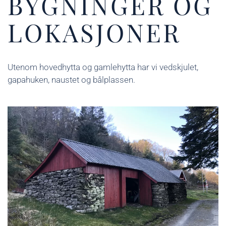
BYGNINGER OG
LOKASJONER
Utenom hovedhytta og gamlehytta har vi vedskjulet,
gapahuken, naustet og bålplassen.
Vedskjulet brukes til å lagre ved og utstyr som
hører til Vigdarheim. Det er installert lys og uttak
for strøm til elektrisk utstyr.