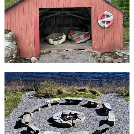
Her finner du leirstedets robåter som kan
benyttes av leietakere.
Vi har en ny bålplass med 11 steinbenker med
plass til 22 personer.