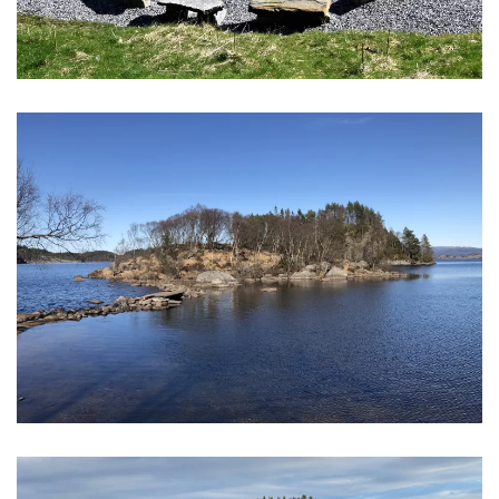
På denne lille øya skal det være en eldre
gravrøys fra steinalderen. Stedet er fint til å
bruke som sted for arrangementer under åpen
himmel.