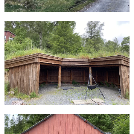
Gapahuken ligger nede ved vatnet og har
sitteplasser under tak. Her er det fint å sitte når
det er regner ute.