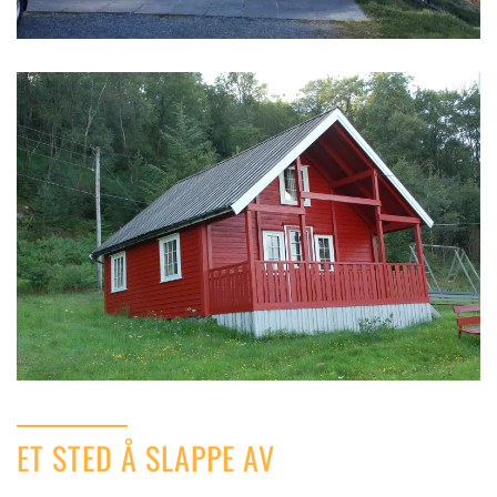
På gamle hytta er det 8 senger i 1 etasje fordelt
på 3 rom.
ET STED Å SLAPPE AV