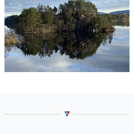
Ute på denne øya er det fint å overnatte under
åpen himmel. Med sine mange store trær er
denne plassen glimrende til bruk av hengekøyer.