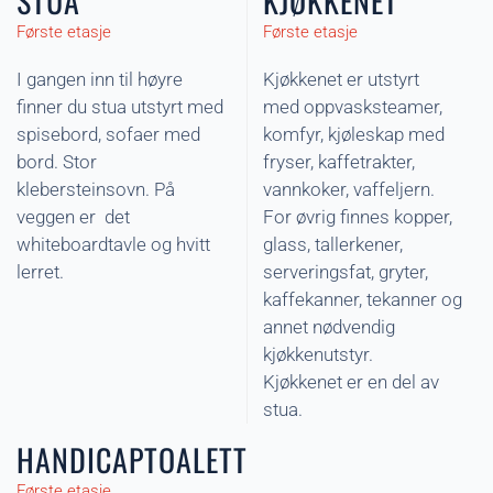
STUA
KJØKKENET
Første etasje
Første etasje
I gangen inn til høyre
Kjøkkenet er utstyrt
finner du stua utstyrt med
med oppvasksteamer,
spisebord, sofaer med
komfyr, kjøleskap med
bord. Stor
fryser, kaffetrakter,
klebersteinsovn. På
vannkoker, vaffeljern.
veggen er det
For øvrig finnes kopper,
whiteboardtavle og hvitt
glass, tallerkener,
lerret.
serveringsfat, gryter,
kaffekanner, tekanner og
annet nødvendig
kjøkkenutstyr.
Kjøkkenet er en del av
stua.
HANDICAPTOALETT
Første etasje