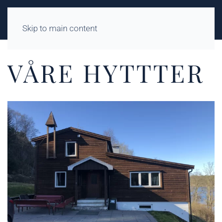
Skip to main content
VÅRE HYTTTER
På hovedhytta er det 2
6 sengeplasser fordelt på
5 rom.